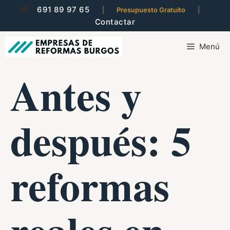
Saltar
☎
691 89 97 65
|
Presupuesto Gratuito
|
al
Contactar
contenido
Menú
Antes y
después: 5
reformas