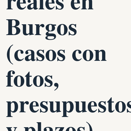
reales en
Burgos
(casos con
fotos,
presupuesto
y plazos)