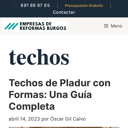
Saltar
☎
691 89 97 65
|
Presupuesto Gratuito
|
al
Contactar
contenido
Menú
techos
Techos de Pladur con
Formas: Una Guía
Completa
abril 14, 2023
por
Óscar Gil Calvo