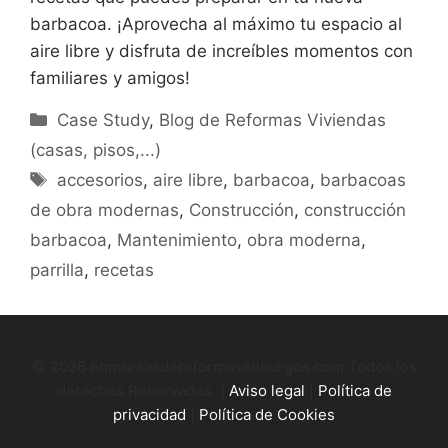
barbacoa. ¡Aprovecha al máximo tu espacio al
aire libre y disfruta de increíbles momentos con
familiares y amigos!
Categorías
Case Study
,
Blog de Reformas Viviendas
(casas, pisos,...)
Etiquetas
accesorios
,
aire libre
,
barbacoa
,
barbacoas
de obra modernas
,
Construcción
,
construcción
barbacoa
,
Mantenimiento
,
obra moderna
,
parrilla
,
recetas
© 2026 empresasdereformasenburgos.com Todos los
derechos Reservados. |
Aviso legal
|
Política de
privacidad
|
Política de Cookies