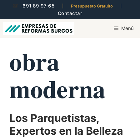
Saltar
☎
691 89 97 65
|
Presupuesto Gratuito
|
al
Contactar
contenido
Menú
obra
moderna
Los Parquetistas,
Expertos en la Belleza