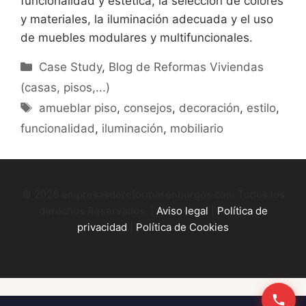
funcionalidad y estética, la selección de colores
y materiales, la iluminación adecuada y el uso
de muebles modulares y multifuncionales.
Categorías
Case Study
,
Blog de Reformas Viviendas
(casas, pisos,...)
Etiquetas
amueblar piso
,
consejos
,
decoración
,
estilo
,
funcionalidad
,
iluminación
,
mobiliario
© 2026 empresasdereformasenburgos.com Todos los
derechos Reservados. |
Aviso legal
|
Política de
privacidad
|
Política de Cookies