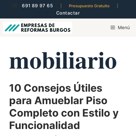
Saltar
☎
691 89 97 65
|
Presupuesto Gratuito
|
al
Contactar
contenido
Menú
mobiliario
10 Consejos Útiles
para Amueblar Piso
Completo con Estilo y
Funcionalidad